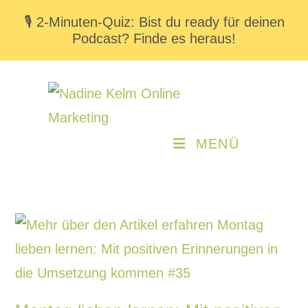
🎙️ 2-Minuten-Quiz: Bist du ready für deinen
Podcast? Finde es heraus!
MENÜ