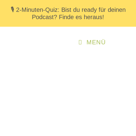
🎙️ 2-Minuten-Quiz: Bist du ready für deinen
Podcast? Finde es heraus!
MENÜ