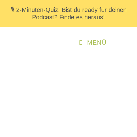
🎙️ 2-Minuten-Quiz: Bist du ready für deinen
Podcast? Finde es heraus!
MENÜ