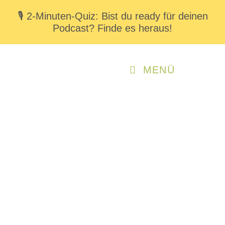
🎙️ 2-Minuten-Quiz: Bist du ready für deinen
Podcast? Finde es heraus!
MENÜ